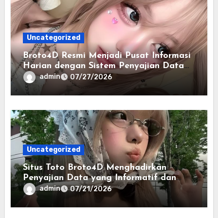
Uncategorized
Broto4D Resmi Menjadi Pusat Informasi
Harian dengan Sistem Penyajian Data
yang Lebih Modern
admin
07/27/2026
Uncategorized
Situs Toto Broto4D Menghadirkan
Penyajian Data yang Informatif dan
Mudah Dipahami
admin
07/21/2026