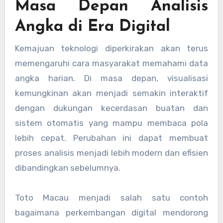
Masa Depan Analisis
Angka di Era Digital
Kemajuan teknologi diperkirakan akan terus
memengaruhi cara masyarakat memahami data
angka harian. Di masa depan, visualisasi
kemungkinan akan menjadi semakin interaktif
dengan dukungan kecerdasan buatan dan
sistem otomatis yang mampu membaca pola
lebih cepat. Perubahan ini dapat membuat
proses analisis menjadi lebih modern dan efisien
dibandingkan sebelumnya.
Toto Macau menjadi salah satu contoh
bagaimana perkembangan digital mendorong