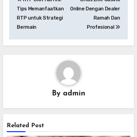
pos
Tips Memanfaatkan
Online Dengan Dealer
RTP untuk Strategi
Ramah Dan
Bermain
Profesional
By
admin
Related Post