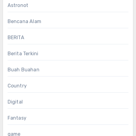
Astronot
Bencana Alam
BERITA
Berita Terkini
Buah Buahan
Country
Digital
Fantasy
game