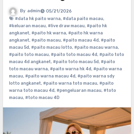
By
admin
05/21/2026
#data hk paito warna
,
#data paito macau
,
#keluaran macau
,
#live draw macau
,
#paito hk
angkanet
,
#paito hk warna
,
#paito hk warna
angkanet
,
#paito macau
,
#paito macau 4d
,
#paito
macau 5d
,
#paito macau lotto
,
#paito macau warna
,
#paito toto macau
,
#paito toto macau 4d
,
#paito toto
macau 4d angkanet
,
#paito toto macau 5d
,
#paito
toto macau warna
,
#paito warna hk 4d
,
#paito warna
macau
,
#paito warna macau 4d
,
#paito warna sdy
lotto angkanet
,
#paito warna toto macau
,
#paito
warna toto macau 4d
,
#pengeluaran macau
,
#toto
macau
,
#toto macau 4D