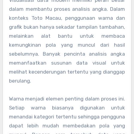
Visualisasi data modern memiliki peran besar
dalam membantu proses analisis angka. Dalam
konteks Toto Macau, penggunaan warna dan
grafik bukan hanya sekadar tampilan tambahan,
melainkan alat bantu untuk membaca
kemungkinan pola yang muncul dari hasil
sebelumnya. Banyak pencinta analisis angka
memanfaatkan susunan data visual untuk
melihat kecenderungan tertentu yang dianggap
berulang.
Warna menjadi elemen penting dalam proses ini.
Setiap warna biasanya digunakan untuk
menandai kategori tertentu sehingga pengguna
dapat lebih mudah membedakan pola yang