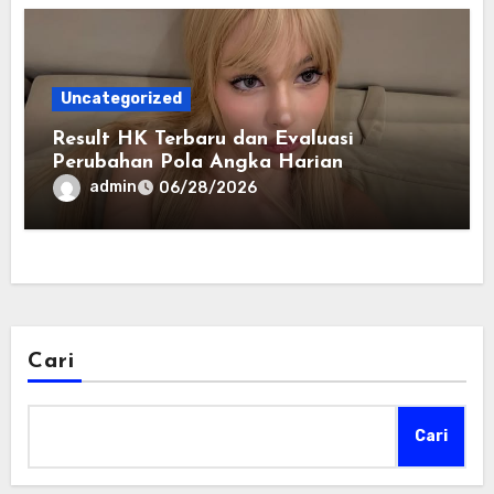
Uncategorized
Result HK Terbaru dan Evaluasi
Perubahan Pola Angka Harian
admin
06/28/2026
Cari
Cari