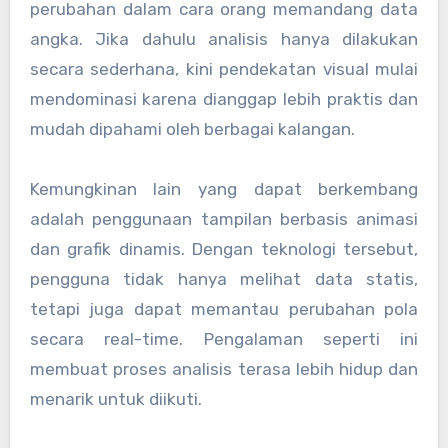
perubahan dalam cara orang memandang data
angka. Jika dahulu analisis hanya dilakukan
secara sederhana, kini pendekatan visual mulai
mendominasi karena dianggap lebih praktis dan
mudah dipahami oleh berbagai kalangan.
Kemungkinan lain yang dapat berkembang
adalah penggunaan tampilan berbasis animasi
dan grafik dinamis. Dengan teknologi tersebut,
pengguna tidak hanya melihat data statis,
tetapi juga dapat memantau perubahan pola
secara real-time. Pengalaman seperti ini
membuat proses analisis terasa lebih hidup dan
menarik untuk diikuti.