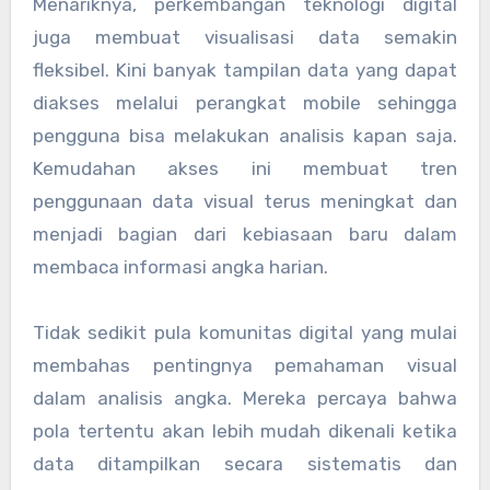
Menariknya, perkembangan teknologi digital
juga membuat visualisasi data semakin
fleksibel. Kini banyak tampilan data yang dapat
diakses melalui perangkat mobile sehingga
pengguna bisa melakukan analisis kapan saja.
Kemudahan akses ini membuat tren
penggunaan data visual terus meningkat dan
menjadi bagian dari kebiasaan baru dalam
membaca informasi angka harian.
Tidak sedikit pula komunitas digital yang mulai
membahas pentingnya pemahaman visual
dalam analisis angka. Mereka percaya bahwa
pola tertentu akan lebih mudah dikenali ketika
data ditampilkan secara sistematis dan