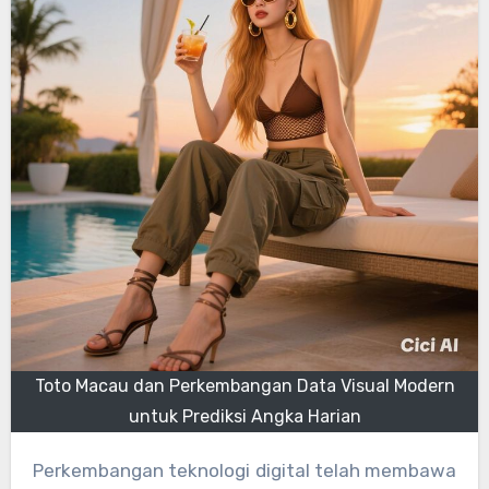
Toto Macau dan Perkembangan Data Visual Modern
untuk Prediksi Angka Harian
Perkembangan teknologi digital telah membawa