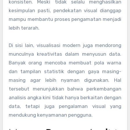
konsisten. Meski tidak selalu menghasilkan
kesimpulan pasti, pendekatan visual dianggap
mampu membantu proses pengamatan menjadi
lebih terarah.
Di sisi lain, visualisasi modern juga mendorong
munculnya kreativitas dalam menyusun data.
Banyak orang mencoba membuat pola warna
dan tampilan statistik dengan gaya masing-
masing agar lebih nyaman digunakan. Hal
tersebut menunjukkan bahwa perkembangan
analisis angka kini tidak hanya berkaitan dengan
data, tetapi juga pengalaman visual yang
mendukung kenyamanan pengguna.