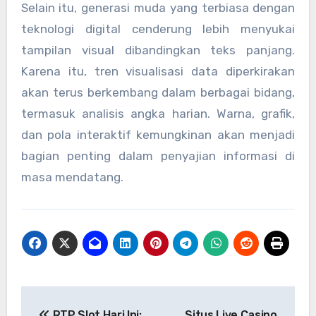
Selain itu, generasi muda yang terbiasa dengan
teknologi digital cenderung lebih menyukai
tampilan visual dibandingkan teks panjang.
Karena itu, tren visualisasi data diperkirakan
akan terus berkembang dalam berbagai bidang,
termasuk analisis angka harian. Warna, grafik,
dan pola interaktif kemungkinan akan menjadi
bagian penting dalam penyajian informasi di
masa mendatang.
Navigasi
RTP Slot Hari Ini:
Situs Live Casino