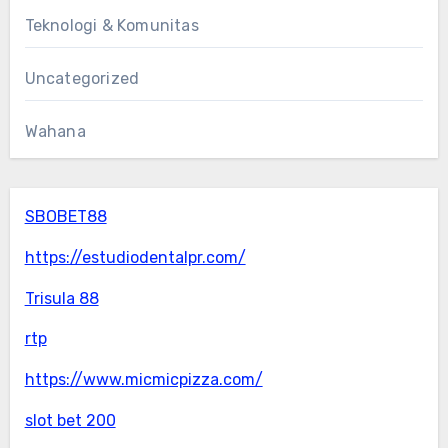
Teknologi & Komunitas
Uncategorized
Wahana
SBOBET88
https://estudiodentalpr.com/
Trisula 88
rtp
https://www.micmicpizza.com/
slot bet 200