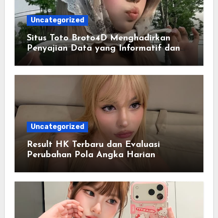
Uncategorized
Situs Toto Broto4D Menghadirkan
Penyajian Data yang Informatif dan
Mudah Dipahami
Uncategorized
Result HK Terbaru dan Evaluasi
Perubahan Pola Angka Harian