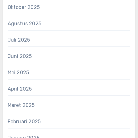
Oktober 2025
Agustus 2025
Juli 2025
Juni 2025
Mei 2025
April 2025
Maret 2025
Februari 2025
Januari 2025