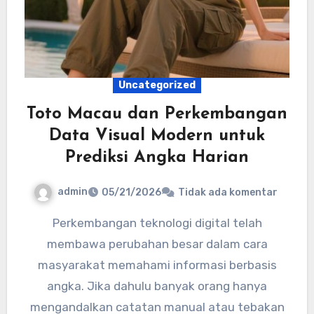
Uncategorized
Toto Macau dan Perkembangan
Data Visual Modern untuk
Prediksi Angka Harian
admin
05/21/2026
Tidak ada komentar
Perkembangan teknologi digital telah
membawa perubahan besar dalam cara
masyarakat memahami informasi berbasis
angka. Jika dahulu banyak orang hanya
mengandalkan catatan manual atau tebakan