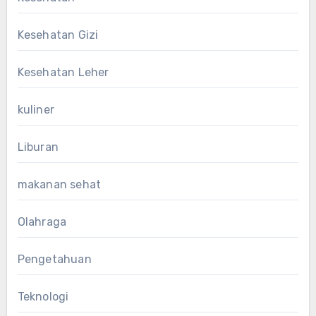
Kesehatan Gizi
Kesehatan Leher
kuliner
Liburan
makanan sehat
Olahraga
Pengetahuan
Teknologi