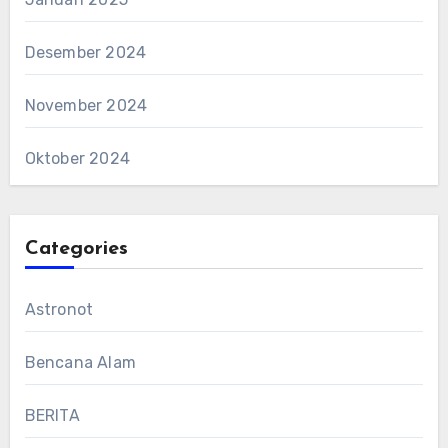
Desember 2024
November 2024
Oktober 2024
Categories
Astronot
Bencana Alam
BERITA