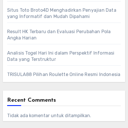
Situs Toto Broto4D Menghadirkan Penyajian Data
yang Informatif dan Mudah Dipahami
Result HK Terbaru dan Evaluasi Perubahan Pola
Angka Harian
Analisis Togel Hari Ini dalam Perspektif Informasi
Data yang Terstruktur
TRISULA88 Pilihan Roulette Online Resmi Indonesia
Recent Comments
Tidak ada komentar untuk ditampilkan.