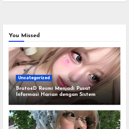
You Missed
Uncategorized
Broto4D Resmi Menjadi Pusat
Informasi Harian dengan Sistem
Penyajian Data yang Lebih Modern