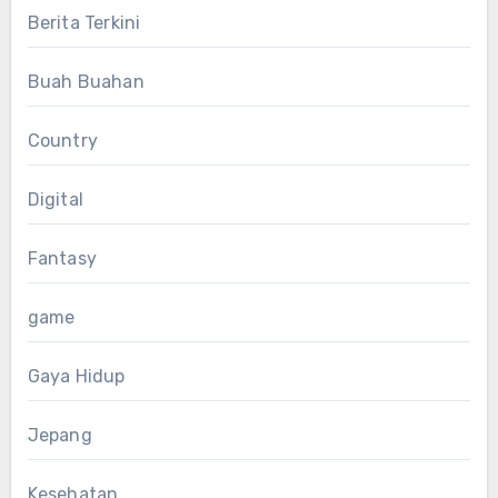
Berita Terkini
Buah Buahan
Country
Digital
Fantasy
game
Gaya Hidup
Jepang
Kesehatan