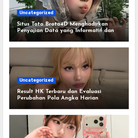
Uncategorized
Situs Toto Broto4D Menghadirkan
Penyajian Data yang Informatif dan
Mudah Dipahami
Uncategorized
Result HK Terbaru dan Evaluasi
Perubahan Pola Angka Harian