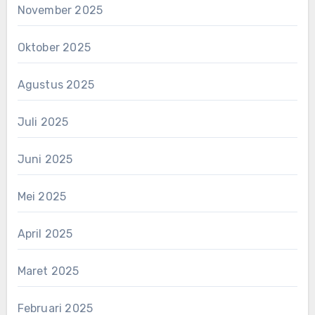
November 2025
Oktober 2025
Agustus 2025
Juli 2025
Juni 2025
Mei 2025
April 2025
Maret 2025
Februari 2025