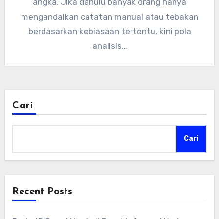
angka. Jika dahulu banyak orang hanya
mengandalkan catatan manual atau tebakan
berdasarkan kebiasaan tertentu, kini pola
analisis…
Cari
Cari
Recent Posts