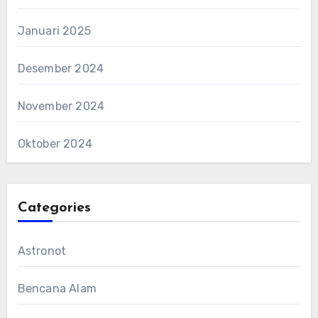
Januari 2025
Desember 2024
November 2024
Oktober 2024
Categories
Astronot
Bencana Alam