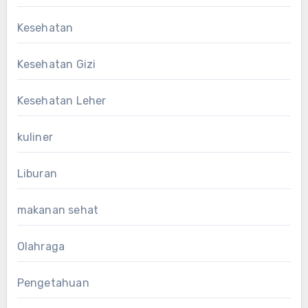
Kesehatan
Kesehatan Gizi
Kesehatan Leher
kuliner
Liburan
makanan sehat
Olahraga
Pengetahuan