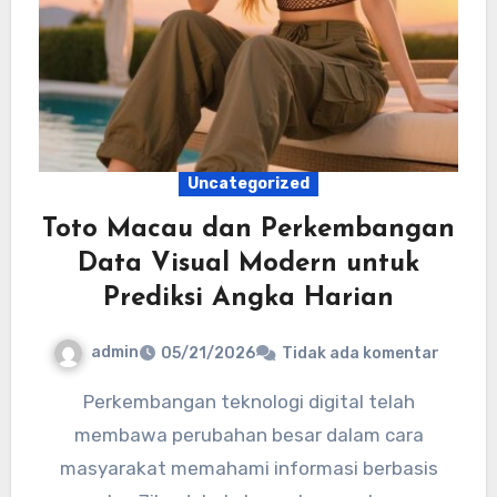
Uncategorized
Toto Macau dan Perkembangan
Data Visual Modern untuk
Prediksi Angka Harian
admin
05/21/2026
Tidak ada komentar
Perkembangan teknologi digital telah
membawa perubahan besar dalam cara
masyarakat memahami informasi berbasis