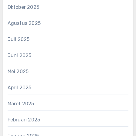
Oktober 2025
Agustus 2025
Juli 2025
Juni 2025
Mei 2025
April 2025
Maret 2025
Februari 2025
Januari 2025