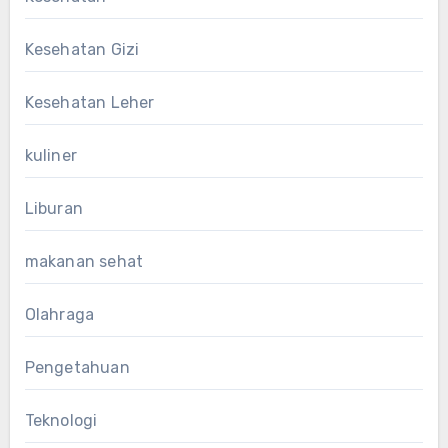
Kesehatan Gizi
Kesehatan Leher
kuliner
Liburan
makanan sehat
Olahraga
Pengetahuan
Teknologi