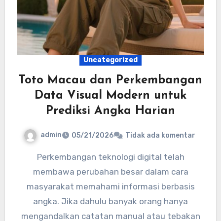
Uncategorized
Toto Macau dan Perkembangan
Data Visual Modern untuk
Prediksi Angka Harian
admin
05/21/2026
Tidak ada komentar
Perkembangan teknologi digital telah
membawa perubahan besar dalam cara
masyarakat memahami informasi berbasis
angka. Jika dahulu banyak orang hanya
mengandalkan catatan manual atau tebakan