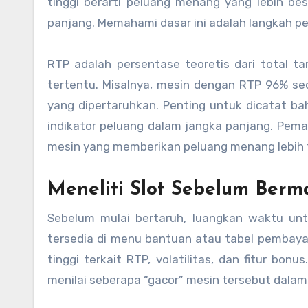
tinggi berarti peluang menang yang lebih b
panjang. Memahami dasar ini adalah langkah 
RTP adalah persentase teoretis dari total 
tertentu. Misalnya, mesin dengan RTP 96% sec
yang dipertaruhkan. Penting untuk dicatat b
indikator peluang dalam jangka panjang. Pem
mesin yang memberikan peluang menang lebih t
Meneliti Slot Sebelum Berm
Sebelum mulai bertaruh, luangkan waktu untu
tersedia di menu bantuan atau tabel pembayar
tinggi terkait RTP, volatilitas, dan fitur bo
menilai seberapa “gacor” mesin tersebut dalam 