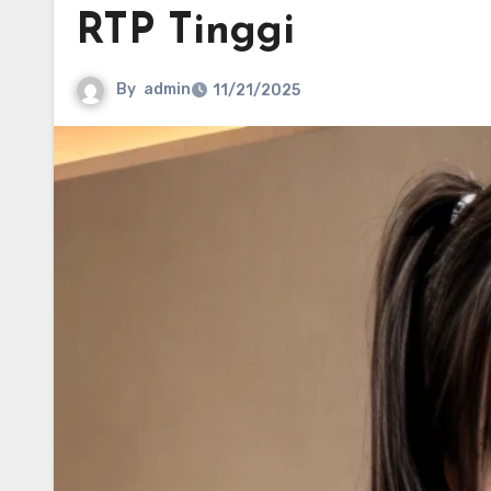
RTP Tinggi
By
admin
11/21/2025