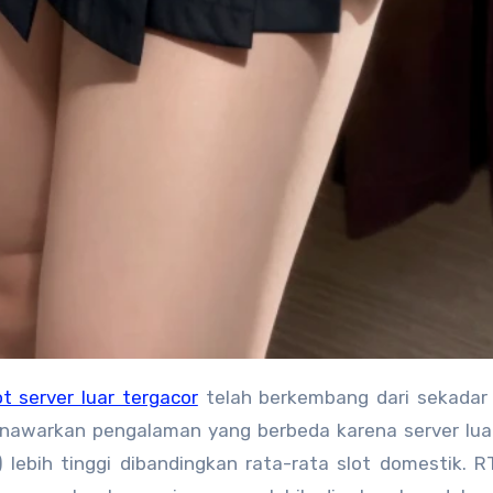
ot server luar tergacor
telah berkembang dari sekadar 
menawarkan pengalaman yang berbeda karena server lua
 lebih tinggi dibandingkan rata-rata slot domestik. 