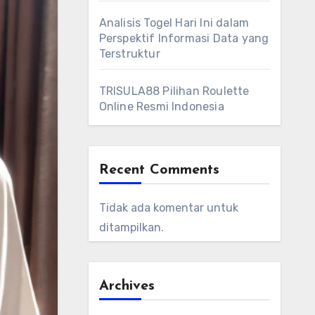
Analisis Togel Hari Ini dalam
Perspektif Informasi Data yang
Terstruktur
TRISULA88 Pilihan Roulette
Online Resmi Indonesia
Recent Comments
Tidak ada komentar untuk
ditampilkan.
Archives