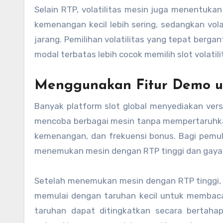
Selain RTP, volatilitas mesin juga menentuka
kemenangan kecil lebih sering, sedangkan vol
jarang. Pemilihan volatilitas yang tepat berg
modal terbatas lebih cocok memilih slot volati
Menggunakan Fitur Demo u
Banyak platform slot global menyediakan ver
mencoba berbagai mesin tanpa mempertaruhk
kemenangan, dan frekuensi bonus. Bagi pemu
menemukan mesin dengan RTP tinggi dan gaya
Setelah menemukan mesin dengan RTP tinggi, 
memulai dengan taruhan kecil untuk membaca
taruhan dapat ditingkatkan secara bertahap