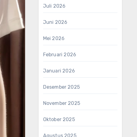
Juli 2026
Juni 2026
Mei 2026
Februari 2026
Januari 2026
Desember 2025
November 2025
Oktober 2025
Agustus 2025