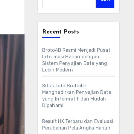
Recent Posts
Broto4D Resmi Menjadi Pusat
Informasi Harian dengan
Sistem Penyajian Data yang
Lebih Modern
Situs Toto Broto4D
Menghadirkan Penyajian Data
yang Informatif dan Mudah
Dipahami
Result HK Terbaru dan Evaluasi
Perubahan Pola Angka Harian