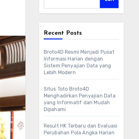
Recent Posts
Broto4D Resmi Menjadi Pusat
Informasi Harian dengan
Sistem Penyajian Data yang
Lebih Modern
Situs Toto Broto4D
Menghadirkan Penyajian Data
yang Informatif dan Mudah
Dipahami
Result HK Terbaru dan Evaluasi
Perubahan Pola Angka Harian