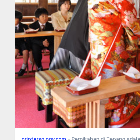
printersology.com
– Pernikahan di Jepang adala