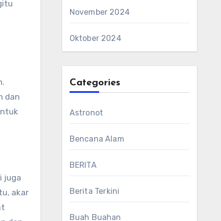
gitu
November 2024
Oktober 2024
n.
Categories
an dan
untuk
Astronot
Bencana Alam
BERITA
i juga
Berita Terkini
tu, akar
at
Buah Buahan