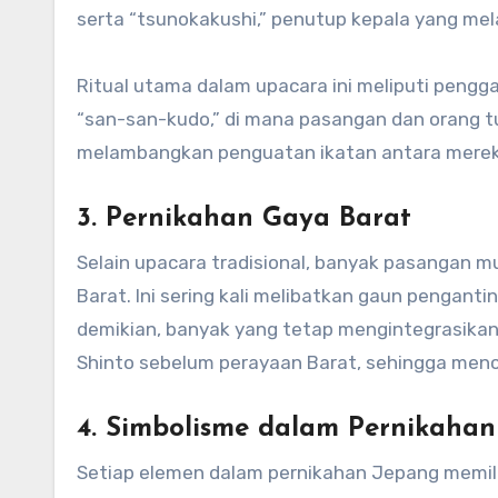
serta “tsunokakushi,” penutup kepala yang mel
Ritual utama dalam upacara ini meliputi pen
“san-san-kudo,” di mana pasangan dan orang tua
melambangkan penguatan ikatan antara merek
3.
Pernikahan Gaya Barat
Selain upacara tradisional, banyak pasangan
Barat. Ini sering kali melibatkan gaun penganti
demikian, banyak yang tetap mengintegrasikan
Shinto sebelum perayaan Barat, sehingga men
4.
Simbolisme dalam Pernikahan
Setiap elemen dalam pernikahan Jepang memili