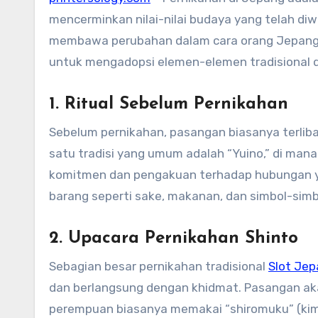
mencerminkan nilai-nilai budaya yang telah diw
membawa perubahan dalam cara orang Jepang 
untuk mengadopsi elemen-elemen tradisional 
1.
Ritual Sebelum Pernikahan
Sebelum pernikahan, pasangan biasanya terliba
satu tradisi yang umum adalah “Yuino,” di mana
komitmen dan pengakuan terhadap hubungan yang
barang seperti sake, makanan, dan simbol-simb
2.
Upacara Pernikahan Shinto
Sebagian besar pernikahan tradisional
Slot Je
dan berlangsung dengan khidmat. Pasangan ak
perempuan biasanya memakai “shiromuku” (ki