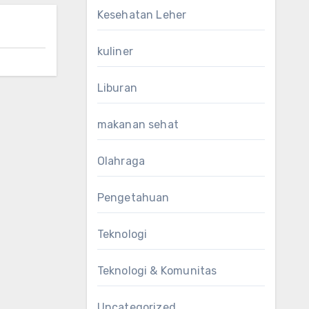
Kesehatan Leher
kuliner
Liburan
makanan sehat
Olahraga
Pengetahuan
Teknologi
Teknologi & Komunitas
Uncategorized