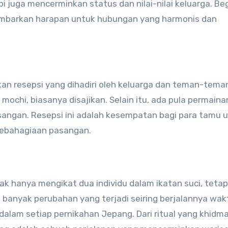
 juga mencerminkan status dan nilai-nilai keluarga. Be
mbarkan harapan untuk hubungan yang harmonis dan
n resepsi yang dihadiri oleh keluarga dan teman-tema
 mochi, biasanya disajikan. Selain itu, ada pula permain
angan. Resepsi ini adalah kesempatan bagi para tamu 
ebahagiaan pasangan.
k hanya mengikat dua individu dalam ikatan suci, tetap
 banyak perubahan yang terjadi seiring berjalannya wak
alam setiap pernikahan Jepang. Dari ritual yang khidm