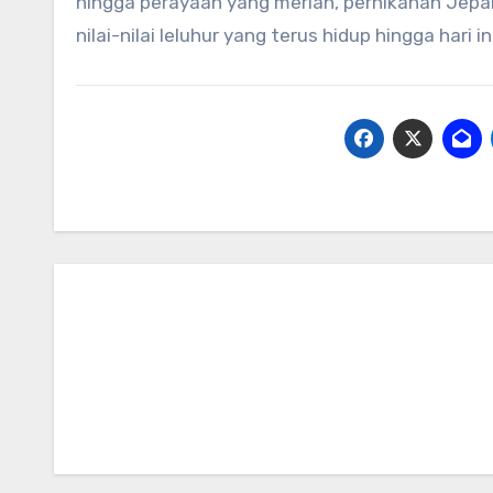
hingga perayaan yang meriah, pernikahan Jep
nilai-nilai leluhur yang terus hidup hingga hari ini