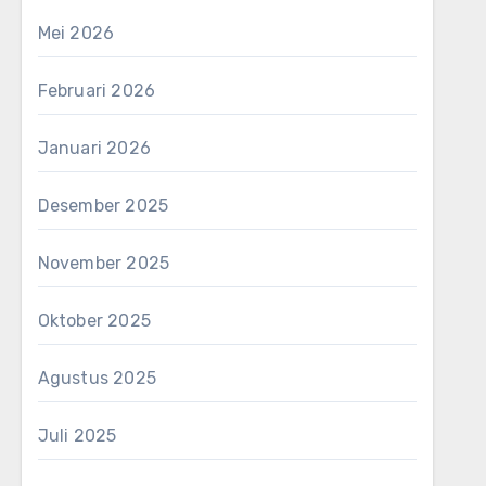
Mei 2026
Februari 2026
Januari 2026
Desember 2025
November 2025
Oktober 2025
Agustus 2025
Juli 2025