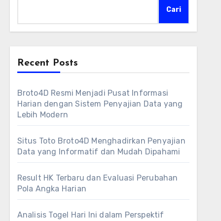
Cari
Recent Posts
Broto4D Resmi Menjadi Pusat Informasi
Harian dengan Sistem Penyajian Data yang
Lebih Modern
Situs Toto Broto4D Menghadirkan Penyajian
Data yang Informatif dan Mudah Dipahami
Result HK Terbaru dan Evaluasi Perubahan
Pola Angka Harian
Analisis Togel Hari Ini dalam Perspektif