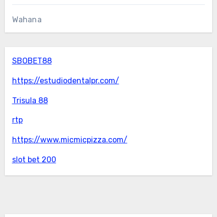
Wahana
SBOBET88
https://estudiodentalpr.com/
Trisula 88
rtp
https://www.micmicpizza.com/
slot bet 200