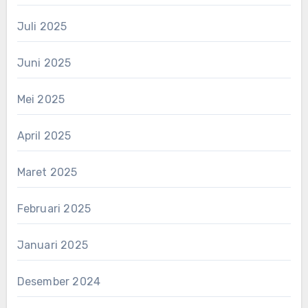
Juli 2025
Juni 2025
Mei 2025
April 2025
Maret 2025
Februari 2025
Januari 2025
Desember 2024