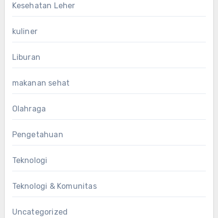
Kesehatan Leher
kuliner
Liburan
makanan sehat
Olahraga
Pengetahuan
Teknologi
Teknologi & Komunitas
Uncategorized