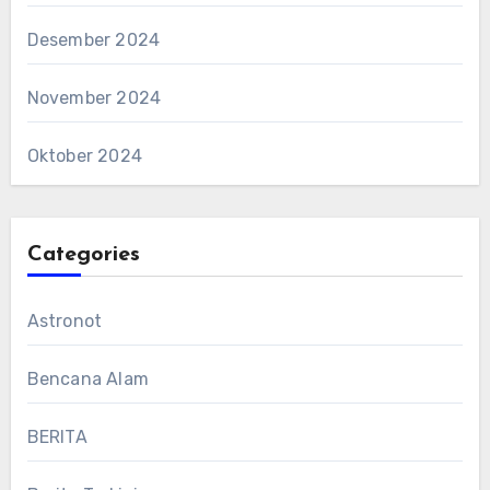
Desember 2024
November 2024
Oktober 2024
Categories
Astronot
Bencana Alam
BERITA