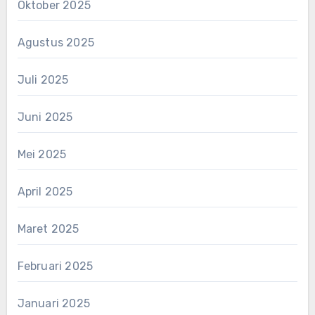
Oktober 2025
Agustus 2025
Juli 2025
Juni 2025
Mei 2025
April 2025
Maret 2025
Februari 2025
Januari 2025