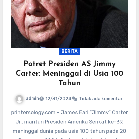
BERITA
Potret Presiden AS Jimmy
Carter: Meninggal di Usia 100
Tahun
admin
12/31/2024
Tidak ada komentar
printersology.com – James Earl “Jimmy” Carter
Jr., mantan Presiden Amerika Serikat ke-39,
meninggal dunia pada usia 100 tahun pada 20