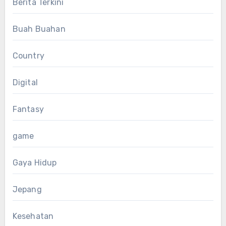
Berita Terkini
Buah Buahan
Country
Digital
Fantasy
game
Gaya Hidup
Jepang
Kesehatan