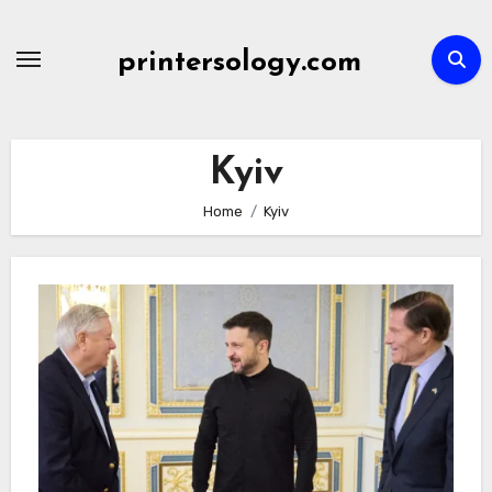
Skip
to
printersology.com
content
Kyiv
Home
Kyiv