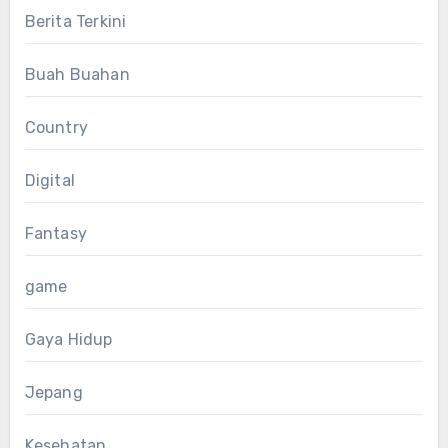
Berita Terkini
Buah Buahan
Country
Digital
Fantasy
game
Gaya Hidup
Jepang
Kesehatan