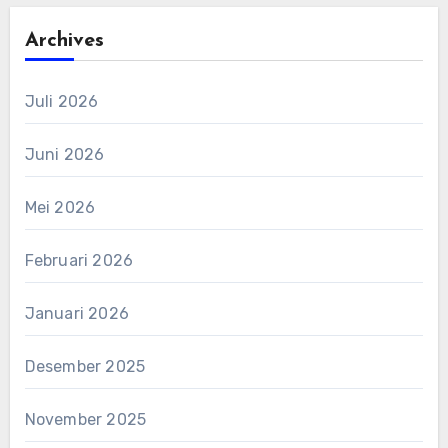
Archives
Juli 2026
Juni 2026
Mei 2026
Februari 2026
Januari 2026
Desember 2025
November 2025