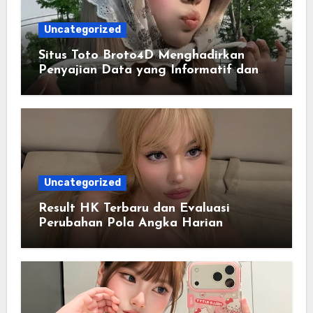
Uncategorized
Situs Toto Broto4D Menghadirkan
Penyajian Data yang Informatif dan
Mudah Dipahami
Uncategorized
Result HK Terbaru dan Evaluasi
Perubahan Pola Angka Harian