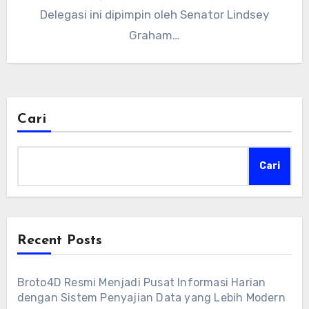
Delegasi ini dipimpin oleh Senator Lindsey
Graham…
Cari
Cari
Recent Posts
Broto4D Resmi Menjadi Pusat Informasi Harian
dengan Sistem Penyajian Data yang Lebih Modern