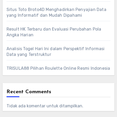
Situs Toto Broto4D Menghadirkan Penyajian Data
yang Informatif dan Mudah Dipahami
Result HK Terbaru dan Evaluasi Perubahan Pola
Angka Harian
Analisis Togel Hari Ini dalam Perspektif Informasi
Data yang Terstruktur
TRISULA88 Pilihan Roulette Online Resmi Indonesia
Recent Comments
Tidak ada komentar untuk ditampilkan.